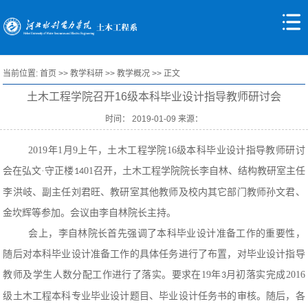
当前位置:
首页
>>
教学科研
>>
教学概况
>> 正文
土木工程学院召开16级本科毕业设计指导教师研讨会
时间： 2019-01-09 来源：
201
9
年
1
月
9
上午，土木工程学院
16
级本科毕业设计指导教师研讨
会在弘文·守正楼
0
1
召开，土木工程学院院长李自林、结构教研室主任
14
李洪岐、副主任刘君旺、教研室其他教师及校内其它部门教师孙文君、
金坎辉等参加。会议由李自林院长主持。
会上，李自林院长首先强调了本科毕业设计准备工作的重要性，
随后对本科毕业设计准备工作的具体任务进行了布置，对毕业设计指导
教师及学生人数分配工作进行了落实。要求在
19
年
月初落实完成
2016
3
级土木工程本科专业毕业设计题目、毕业设计任务书的审核。随后，各